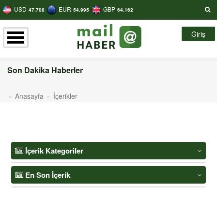
USD
EUR
GBP
47.708
54.995
64.162
Giriş
Son Dakika Haberler
Anasayfa
İçerikler
İçerik Kategoriler
‹
En Son İçerik
‹