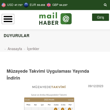
USD
EUR
GBP
47.727
55.055
64.237
Giriş
DUYURULAR
Anasayfa
İçerikler
Müzayede Takvimi Uygulaması Yayında
İndirin
09/12/2023