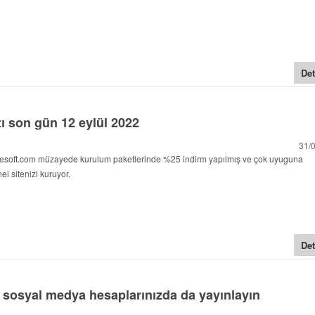
Det
 son gün 12 eylül 2022
31/
soft.com müzayede kurulum paketlerinde %25 indirm yapılmış ve çok uyuguna
el sitenizi kuruyor.
Det
zı sosyal medya hesaplarınızda da yayınlayın