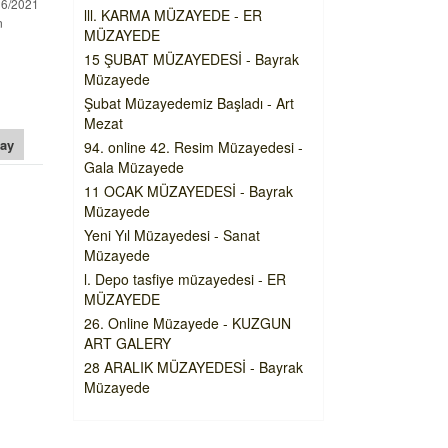
06/2021
lll. KARMA MÜZAYEDE - ER
n
MÜZAYEDE
15 ŞUBAT MÜZAYEDESİ - Bayrak
Müzayede
Şubat Müzayedemiz Başladı - Art
Mezat
ay
94. online 42. Resim Müzayedesi -
Gala Müzayede
11 OCAK MÜZAYEDESİ - Bayrak
Müzayede
Yeni Yıl Müzayedesi - Sanat
Müzayede
l. Depo tasfiye müzayedesi - ER
MÜZAYEDE
26. Online Müzayede - KUZGUN
ART GALERY
28 ARALIK MÜZAYEDESİ - Bayrak
Müzayede