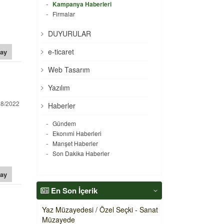
Kampanya Haberleri
Firmalar
DUYURULAR
e-ticaret
ay
Web Tasarım
Yazılım
08/2022
Haberler
Gündem
Ekonımi Haberleri
Manşet Haberler
Son Dakika Haberler
ay
En Son İçerik
‹
Yaz Müzayedesi / Özel Seçki - Sanat
Müzayede