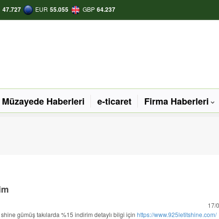
D
47.727
EUR
55.055
GBP
64.237
Müzayede Haberleri
e-ticaret
Firma Haberleri
rim
17/
t shine gümüş takılarda %15 indirim detaylı bilgi için
https://www.925letitshine.com/