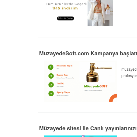
MuzayedeSoft.com Kampanya başlattı
müzayede
profesyon
Müzayede sitesi ile Canlı yayınlarını