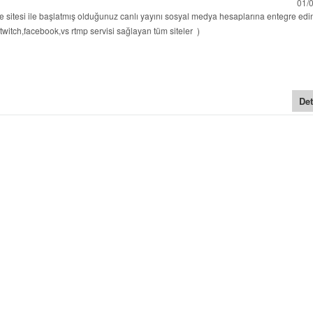
01/
sitesi ile başlatmış olduğunuz canlı yayını sosyal medya hesaplarına entegre edi
twitch,facebook,vs rtmp servisi sağlayan tüm siteler )
Det