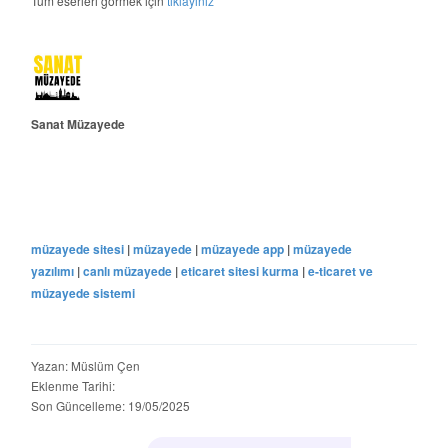
Tüm eserleri görmek için
tıklayınız
Sanat Müzayede
müzayede sitesi
|
müzayede
|
müzayede app
|
müzayede
yazılımı
|
canlı müzayede
|
eticaret sitesi kurma
|
e-ticaret ve
müzayede sistemi
Yazan: Müslüm Çen
Eklenme Tarihi:
Son Güncelleme: 19/05/2025