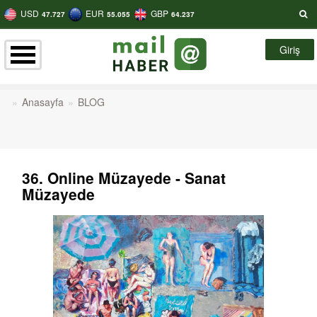
USD
EUR
GBP
47.727
55.055
64.237
Giriş
Anasayfa
BLOG
36. Online Müzayede - Sanat
Müzayede